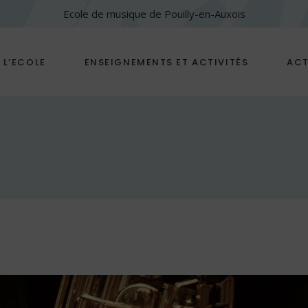
Ecole de musique de Pouilly-en-Auxois
L’ECOLE
ENSEIGNEMENTS ET ACTIVITÉS
ACT
A propos de l’école
Les cours collectifs et
individuels
Notre philosophie
Les instruments et Cours de
Nos professeurs
chant
Les partenaires
Les Ateliers Découvertes
L’Éveil Musical