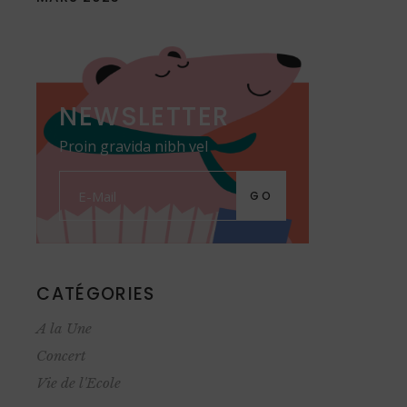
NEWSLETTER
Proin gravida nibh vel
GO
CATÉGORIES
A la Une
Concert
Vie de l'Ecole