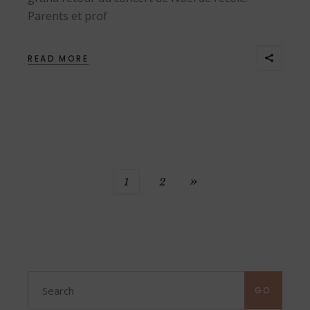
Parents et prof
READ MORE
PAGINATION
1
2
DES
PUBLICATIONS
Search
for:
GO