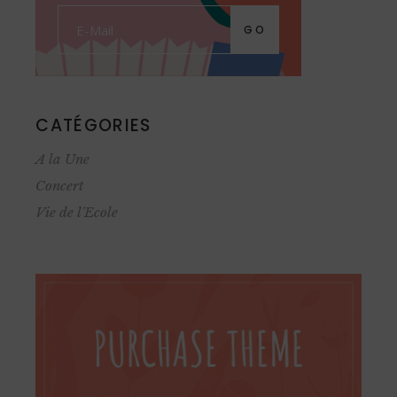
GO
CATÉGORIES
A la Une
Concert
Vie de l'Ecole